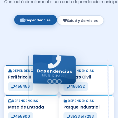
Contactá directamente con cada dependencia municipa
Dependencias
Salud y Servicios
DEPENDENCIAS
DEPENDENCIAS
Dependencias
Periférico II
Registro Civil
MUNICIPALES
455456
456532
DEPENDENCIAS
DEPENDENCIAS
Mesa de Entrada
Parque Industrial
455900
3533 517293