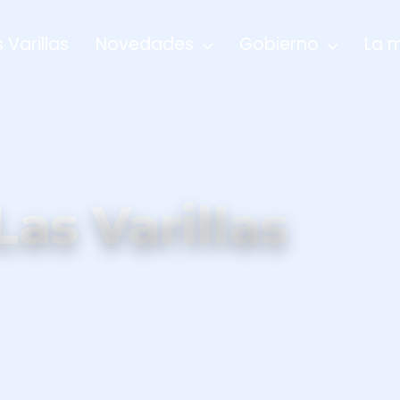
 Varillas
Novedades
Gobierno
La 
as Varillas