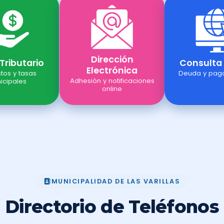
Dirección
 Tributario
Consulta
Electrónica
tos y tasas
Deuda y pago
Adhesión y notificaciones
icipales
online
MUNICIPALIDAD DE LAS VARILLAS
Directorio de Teléfonos